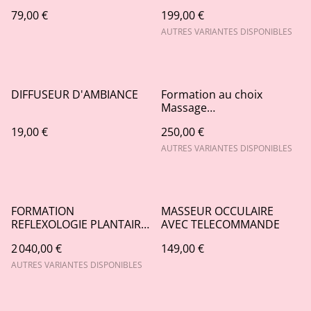
79,00 €
199,00 €
AUTRES VARIANTES DISPONIBLES
DIFFUSEUR D'AMBIANCE
Formation au choix
Massage
Californien/Bougie/Pierres
19,00 €
250,00 €
chaudes/Abhyanga/Réflex
ologie plantaire Thaie
AUTRES VARIANTES DISPONIBLES
FORMATION
MASSEUR OCCULAIRE
REFLEXOLOGIE PLANTAIRE
AVEC TELECOMMANDE
ET HEBERGEMENT
2 040,00 €
149,00 €
AUTRES VARIANTES DISPONIBLES